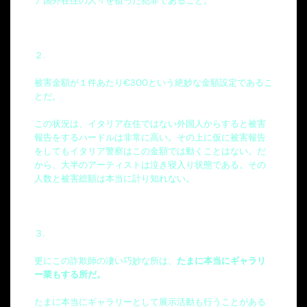
ア国外在住の人々を狙った犯罪であること。
２.
被害金額が１件あたり€300という絶妙な金額設定であるこ
とだ。
この状況は、イタリア在住ではない外国人からすると被害
報告をするハードルは非常に高い。その上に仮に被害報告
をしてもイタリア警察はこの金額では動くことはない。だ
から、大半のアーティストは泣き寝入り状態である。その
人数と被害総額は本当に計り知れない。
３.
更にこの詐欺師の凄い巧妙な所は、
たまに本当にギャラリ
ー業もする所だ。
たまに本当にギャラリーとして展示活動も行うことがある