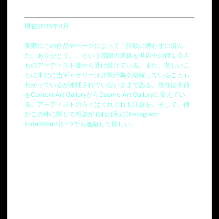
現在2025年4月
実際にこの作品やページによって「詐欺に遭わずに済ん
だ。ありがとう。」という感謝の連絡を世界中の何１０人
ものアーティスト達から受け続けている。また、悲しいこ
とに未だに当ギャラリーは詐欺行為を継続していることも
わかっているが逮捕されていないままである。現在は名前
をContext Art GalleryからDuomo Art Galleryに変えてい
る。アーティストの方々はくれぐれも注意を。そして、何
かこの件に関して相談があれば私に(Instagram:
Kota369art)いつでも連絡して欲しい。