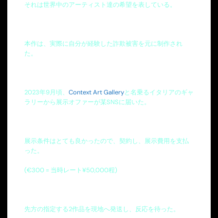
それは世界中のアーティスト達の希望を表している。
本作は、実際に自分が経験した詐欺被害を元に制作され
た。
2023年9月頃、
Context Art Gallery
と名乗るイタリアのギャ
ラリーから展示オファーが某SNSに届いた。
展示条件はとても良かったので、契約し、展示費用を支払
った。
(€300 = 当時レート¥50,000程)
先方の指定する2作品を現地へ発送し、反応を待った。