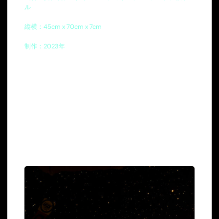
ル
縦横：45cm x 70cm x 7cm
制作：
2023
年