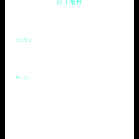
詩 | 箱舟
人の夢は
奪えない