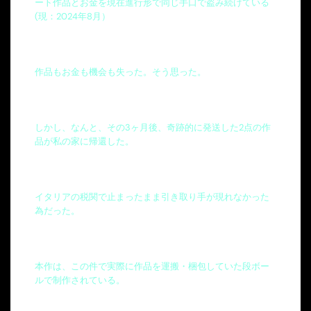
ート作品とお金を現在進行形で同じ手口で盗み続けている
(現：2024年8月）
作品もお金も機会も失った。そう思った。
しかし、なんと、その3ヶ月後、奇跡的に発送した2点の作
品が私の家に帰還した。
イタリアの
税関
で止まったまま引き取り手が現れなかった
為だった。
本作は、この件で実際に作品を運搬・梱包していた段ボー
ルで制作されている。