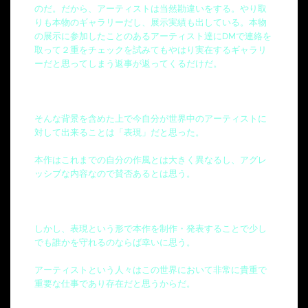
のだ。だから、アーティストは当然勘違いをする。やり取
りも本物のギャラリーだし、展示実績も出している。本物
の展示に参加したことのあるアーティスト達にDMで連絡を
取って２重をチェックを試みてもやはり実在するギャラリ
ーだと思ってしまう返事が返ってくるだけだ。
そんな背景を含めた上で今自分が世界中のアーティストに
対して出来ることは「表現」だと思った。
本作はこれまでの自分の作風とは大きく異なるし、アグレ
ッシブな内容なので賛否あるとは思う。
しかし、表現という形で本作を制作・発表することで少し
でも誰かを守れるのならば幸いに思う。
アーティストという人々はこの世界において非常に貴重で
重要な仕事であり存在だと思うからだ。