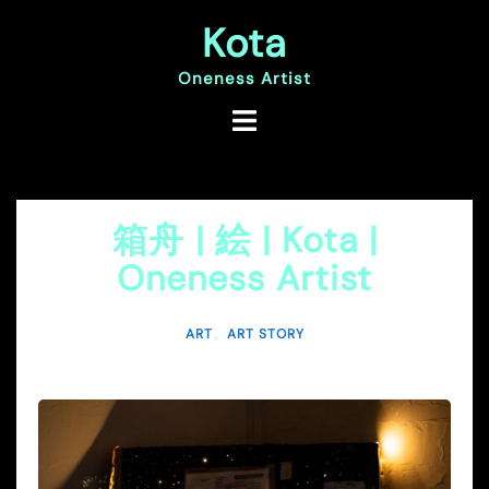
コ
Kota
ン
テ
ン
Oneness Artist
ツ
へ
ス
キ
ッ
プ
箱舟 | 絵 | Kota |
Oneness Artist
ART
、
ART STORY