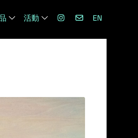
品
活動
EN