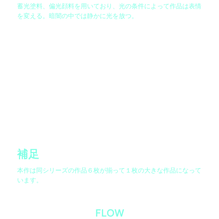
蓄光塗料、偏光顔料を用いており、光の条件によって作品は表情
を変える。暗闇の中では静かに光を放つ。
補足
本作は同シリーズの作品６枚が揃って１枚の大きな作品になって
います。
FLOW