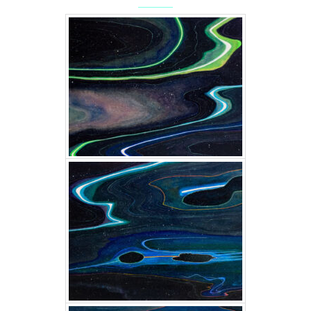
Flow Ⅰ/Ⅵ