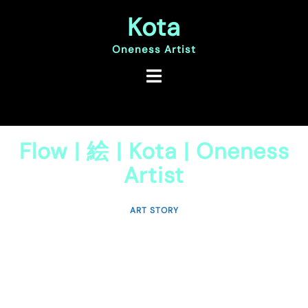
コ
Kota
ン
テ
ン
Oneness Artist
ツ
へ
ス
キ
ッ
プ
Flow | 絵 | Kota | Oneness
Artist
ART STORY