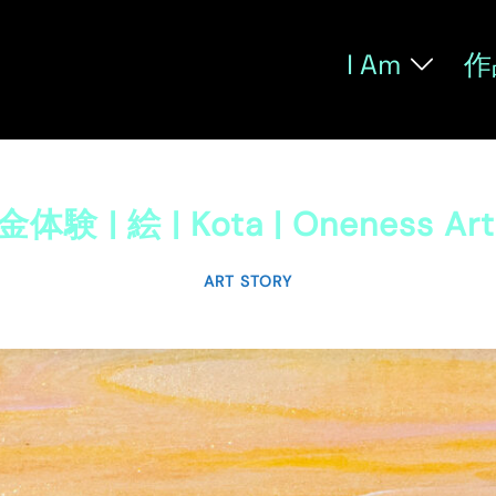
I Am
作
体験 | 絵 | Kota | Oneness Art
ART STORY