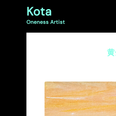
コ
Kota
ン
テ
ン
Oneness Artist
ツ
へ
ス
キ
ッ
黄金
プ