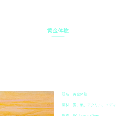
黄金体験
題名：黄金体験
画材：愛、氣、アクリル、メデ
縦横：59.4cm x 42cm