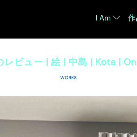
I Am
作
ー | 絵 | 中島 | Kota | Onen
WORKS