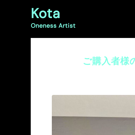
コ
Kota
ン
テ
ン
Oneness Artist
ツ
へ
ス
キ
ッ
ご購入者様のレビュ
プ