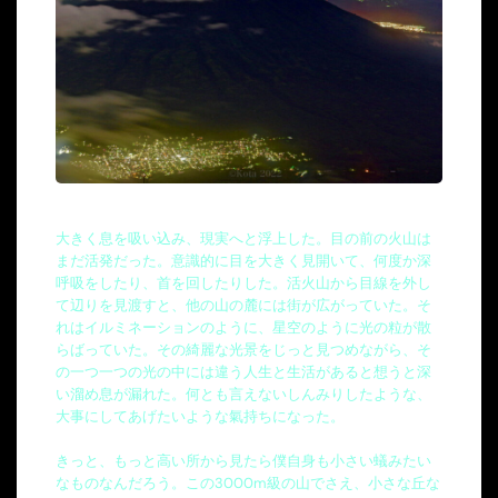
大きく息を吸い込み、現実へと浮上した。目の前の火山は
まだ活発だった。意識的に目を大きく見開いて、何度か深
呼吸をしたり、首を回したりした。活火山から目線を外し
て辺りを見渡すと、他の山の麓には街が広がっていた。そ
れはイルミネーションのように、星空のように光の粒が散
らばっていた。その綺麗な光景をじっと見つめながら、そ
の一つ一つの光の中には違う人生と生活があると想うと深
い溜め息が漏れた。何とも言えないしんみりしたような、
大事にしてあげたいような氣持ちになった。
きっと、もっと高い所から見たら僕自身も小さい蟻みたい
なものなんだろう。この3000m級の山でさえ、小さな丘な