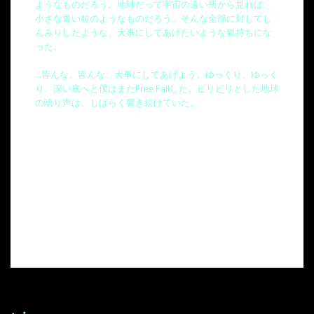
ようなものだろう。地球だって宇宙の遠い所から見れば、
小さな青い粒のようなものだろう。そんな全部に対してし
んみりしたような、大事にしてあげたいような氣持ちにな
った。
...皆んな、皆んな、大事にしてあげよう。ゆっくり、ゆっく
り、深い底へと僕はまたFree Fallした。ビリビリとした地球
の唸り声は、しばらく響き続けていた。