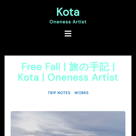
コ
Kota
ン
テ
ン
Oneness Artist
ツ
へ
ス
キ
ッ
プ
Free Fall | 旅の手記 |
Kota | Oneness Artist
TRIP NOTES
、
WORKS