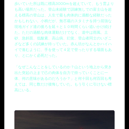
歩いていた所は既に標高3000mを超えていて、もう雲より
も高い場所だった。登山未経験で訓練無しでの富士山を超
える標高の登山は、人生で最も肉体的に過酷な経験だった
かもしれない。小柄だが、無尽蔵のスタミナを持つ屈強な
現地ガイド達の後ろを延々と１０時間くらい追いかけ続け
た。ただの過酷な肉体運動だけでなく、道中は雨風、土
砂、急斜面、低酸素、高山病、幻覚、登山者同士のいざこ
ざなど多くの試練が待っていた。赤ん坊がなんとかハイハ
イで進むように、手を使って４足で登ったりする場面もあ
り、とにかく必死だった。
「なぜこんなことをしているのか？山という地上から突き
出た突起の上まで己の肉体を自力で持っていくことに一
体、何の意味があるのだろうか？」と何十回も何百回も考
えては、同じ数だけ後悔していた。もう引くに引けない標
高にいる。