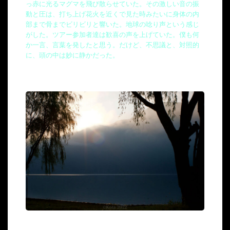
っ赤に光るマグマを飛び散らせていた。その激しい音の振
動と圧は、打ち上げ花火を近くで見た時みたいに身体の内
部まで骨までビリビリと響いた。地球の唸り声という感じ
がした。ツアー参加者達は歓喜の声を上げていた。僕も何
か一言、言葉を発したと思う。だけど、不思議と、対照的
に、頭の中は妙に静かだった。