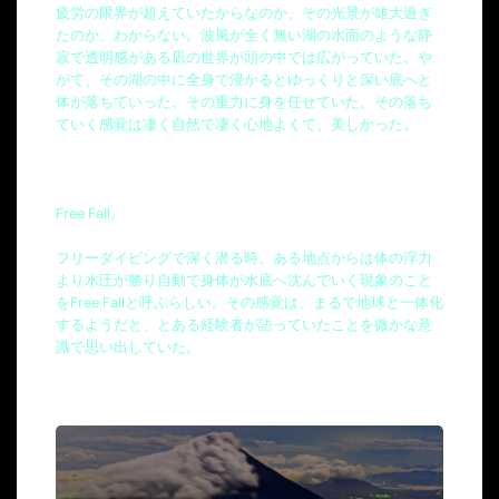
疲労の限界が超えていたからなのか、その光景が雄大過ぎ
たのか、わからない。波風が全く無い湖の水面のような静
寂で透明感がある凪の世界が頭の中では広がっていた。や
がて、その湖の中に全身で浸かるとゆっくりと深い底へと
体が落ちていった。その重力に身を任せていた。その落ち
ていく感覚は凄く自然で凄く心地よくて、美しかった。
Free Fall。
フリーダイビングで深く潜る時、ある地点からは体の浮力
より水圧が勝り自動で身体が水底へ沈んでいく現象のこと
をFree Fallと呼ぶらしい。その感覚は、まるで地球と一体化
するようだと、とある経験者が語っていたことを微かな意
識で思い出していた。