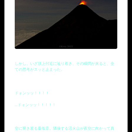
しかし、いざ頂上付近に辿り着き、その瞬間が来ると、全
ての思考がスッと止まった。
ドォンッッ！！！！
….ドォンッッ！！！！！
空に響き渡る重低音。隣接する活火山が夜空に向かって真