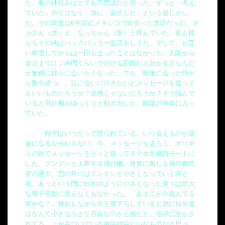
た。脳の仕組みはとても不思議だと思った。ずっと「考え
ていた」のではなく、急に「受信した」という感じがし
た。その友達は6年前にメキシコで出会った夫婦だった。オ
カさん（夫）と、なっちゃん（妻）と呼んでいた。私も彼
らもその時はバックパッカー生活をしてた。そして、お互
い帰国してからは一回も会ったことはなかった。大阪から
奈良までは１時間くらいで行ける距離だと分かるとなんだ
か無償に彼らに会いたくなった。でも、最後に会った時か
ら随分経つ。。急に会いに行きたいとメッセージを送って
もいいものだろうか？迷惑じゃないだろうか？そう悩んで
いると飛行機がゆっくりと動き出した。離陸の準備に入っ
ていた。
・・・時間はいつだって限られている。いつ会えるのが最
後になるか分からない。今、メッセージを送ろう。ギリギ
リの所でメッセージをピッと送ってスマホを機内モードに
した。グングンと上昇する飛行機。身体に感じる飛行機特
有の重力。窓の外にはドンドンと小さくなっていく家と
街。あっという間に砂利のように小さくなった家々は巨大
な電子基盤に見えなくもなかった。「あそこが今住んでる
家かな？」推測しながら街を見下ろしていると急に自分達
はなんて小さな小さな存在なのかと感じた。地球に生かさ
れてる、しがみついている微生物みたいなものだと思っ