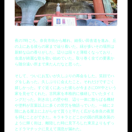
夜の7時ごろ。奈良市街から離れ、細長い田舎道を進み、丘
の上にある彼らの家まで辿り着いた。緑が多いその場所は
新鮮な山の香りがした。辺りは段々と薄暗くなっており、
虫達が綺麗な歌を歌い始めていた。取り巻く全ての要素か
ら随分遠い所まで来たんだなと思った。
そして、ついにお互いが久しぶりの再会をした。笑顔でハ
グをしあった。久しぶりに会えたこと。それだけですごく
嬉しかった。すぐ近くにあった彼らが今まさにDIY中という
家を見せてくれた。古民家を本格的に修繕していたタイミ
ングだった。剥き出しの壁や柱、辺り一体に散らばる機材
や塗料が言葉以上に多くの苦労を物語っていた。一緒に２
階にある屋上に上がらせて貰うと平たく広がる奈良の夜景
を拝むことができた。キラキラとどこかの国の民族衣装の
ように輝く街は、離陸した時に見下ろした東京よりもずっ
とドラマチックに見えて溜息が漏れた。