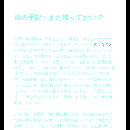
旅の手記：また帰っておいで
関西へ数日間の１人旅をした。理由は、受けたいセミナー
が大阪で開催されること。そして、今、人生に
色々なこと
が重なって起きていて１人旅（自己対話）をしたかったこ
と。この２つが重なり、居ても立っても居られなくなった
私は飛行機のチケットを買っていた。それなりに旅費も掛
かるし、遠いし、自分の主催するイベント(仕事)もすぐに控
えていた。だから行くかどうかはかなり悩んだ。でも結
局、今行動をしない自分が嫌だった。今、人生に色々起き
ていることを、数年後か10年後か未来から振り返った時に
このタイミングで色々起きて良かった！と。そう思えるよ
うに、誰も恨まないように、正解にする為に、とにかく行
動をしたかった。
いざ当日、お昼頃。飛行機に乗り込み、窓の外にある大き
な銀の翼を見ながらボーっと離陸を待っていた。何故だか
わからない。でもふっと奈良に友達がいることを思い出し