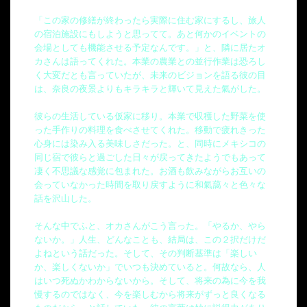
「この家の修繕が終わったら実際に住む家にするし、旅人
の宿泊施設にもしようと思ってて。あと何かのイベントの
会場としても機能させる予定なんです。」と、隣に居たオ
カさんは語ってくれた。本業の農業との並行作業は恐ろし
く大変だとも言っていたが、未来のビジョンを語る彼の目
は、奈良の夜景よりもキラキラと輝いて見えた氣がした。
彼らの生活している仮家に移り。本業で収穫した野菜を使
った手作りの料理を食べさせてくれた。移動で疲れきった
心身には染み入る美味しさだった。と、同時にメキシコの
同じ宿で彼らと過ごした日々が戻ってきたようでもあって
凄く不思議な感覚に包まれた。お酒も飲みながらお互いの
会っていなかった時間を取り戻すように和氣藹々と色々な
話を沢山した。
そんな中でふと、オカさんがこう言った。「やるか、やら
ないか。」人生、どんなことも、結局は、この２択だけだ
よねという話だった。そして、その判断基準は「楽しい
か、楽しくないか」でいつも決めていると。何故なら、人
はいつ死ぬかわからないから。そして、将来の為に今を我
慢するのではなく、今を楽しむから将来がずっと良くなる