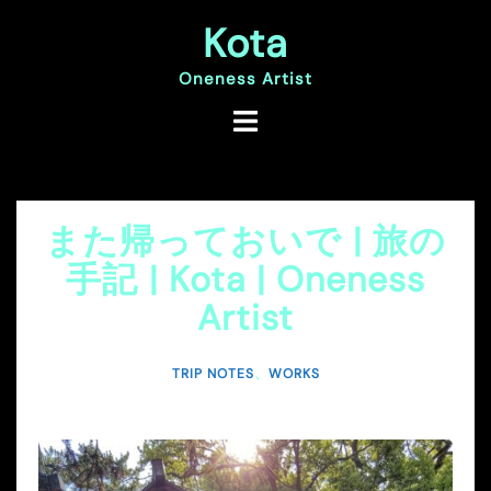
コ
Kota
ン
テ
ン
Oneness Artist
ツ
へ
ス
キ
ッ
プ
また帰っておいで | 旅の
手記 | Kota | Oneness
Artist
TRIP NOTES
、
WORKS