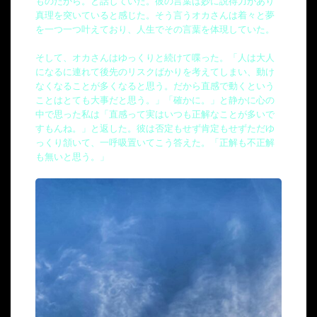
ものだから。と話していた。彼の言葉は妙に説得力があり
真理を突いていると感じた。そう言うオカさんは着々と夢
を一つ一つ叶えており、人生でその言葉を体現していた。
そして、オカさんはゆっくりと続けて喋った。「人は大人
になるに連れて後先のリスクばかりを考えてしまい、動け
なくなることが多くなると思う。だから直感で動くという
ことはとても大事だと思う。」「確かに。」と静かに心の
中で思った私は「直感って実はいつも正解なことが多いで
すもんね。」と返した。彼は否定もせず肯定もせずただゆ
っくり頷いて、一呼吸置いてこう答えた。「正解も不正解
も無いと思う。」