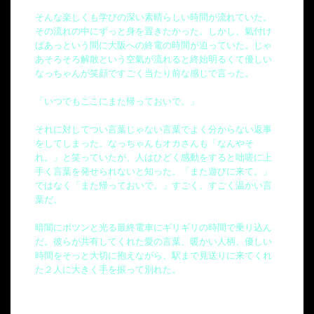
そんな楽しくも学びの深い素晴らしい時間が流れていた。
その流れの中にずっと身を置きたかった。しかし、氣付け
ばあっという間に大阪への終電の時間が迫っていた。じゃ
あそろそろ解散という空氣が流れると終始明るくて優しい
なっちゃんが笑顔ですごく当たり前な感じで言った。
「いつでもここにまた帰っておいで。」
それに対してつい言葉じゃない言葉でよく分からない返事
をしてしまった。なっちゃんもオカさんも「なんやそ
れ。」と笑っていたが、人はひどく感動をすると咄嗟に上
手く言葉を発せられないと知った。「また遊びに来て。」
ではなく「また帰っておいで。」すごく、すごく温かい言
葉だ。
暗闇にポツンと光る最終電車にギリギリの時間で乗り込ん
だ。彼らが共有してくれた愛の言葉、暖かい人柄、優しい
時間をそっと大切に抱えながら、駅まで見送りに来てくれ
た２人に大きく手を振って別れた。