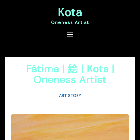
コ
Kota
ン
テ
ン
Oneness Artist
ツ
へ
ス
キ
ッ
プ
Fátima | 絵 | Kota |
Oneness Artist
ART STORY