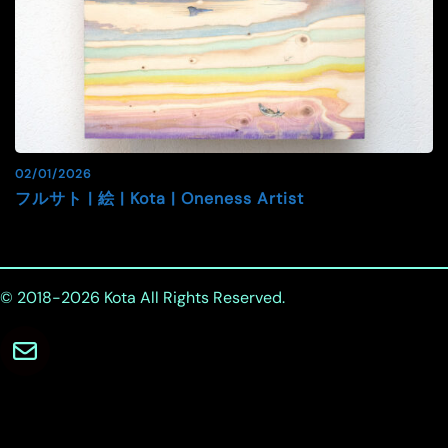
02/01/2026
フルサト | 絵 | Kota | Oneness Artist
© 2018-2026
Kota
All Rights Reserved.