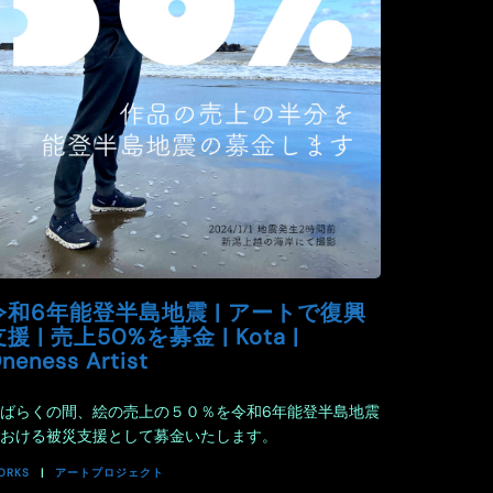
令和6年能登半島地震 | アートで復興
援 | 売上50%を募金 | Kota |
neness Artist
ばらくの間、絵の売上の５０％を令和6年能登半島地震
おける被災支援として募金いたします。
ORKS
アートプロジェクト