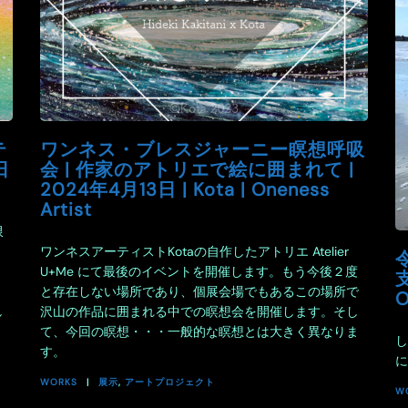
テ
ワンネス・ブレスジャーニー瞑想呼吸
日
会 | 作家のアトリエで絵に囲まれて |
2024年4月13日 | Kota | Oneness
Artist
限
ワンネスアーティストKotaの自作したアトリエ Atelier
U+Me にて最後のイベントを開催します。もう今後２度
支
。
と存在しない場所であり、個展会場でもあるこの場所で
O
し
沢山の作品に囲まれる中での瞑想会を開催します。そし
て、今回の瞑想・・・一般的な瞑想とは大きく異なりま
し
す。
に
WORKS
展示
,
アートプロジェクト
W