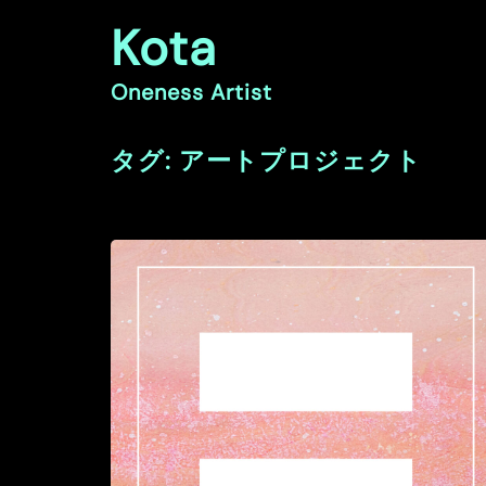
コ
Kota
ン
テ
ン
Oneness Artist
ツ
へ
ス
タグ:
アートプロジェクト
キ
ッ
プ