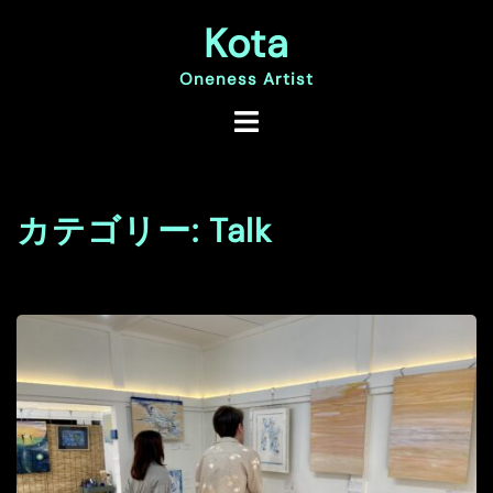
コ
Kota
ン
テ
ン
Oneness Artist
ツ
へ
ス
キ
ッ
プ
カテゴリー:
Talk